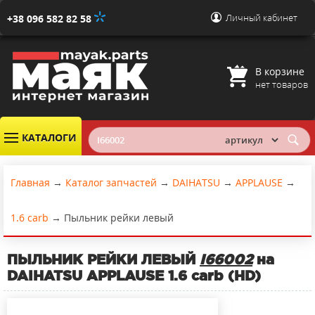
Личный кабинет
+38 096 582 82 58
В корзине
нет товаров
КАТАЛОГИ
Главная
→
Каталог запчастей
→
DAIHATSU
→
APPLAUSE
→
1.6 carb
→
Пыльник рейки левый
ПЫЛЬНИК РЕЙКИ ЛЕВЫЙ
I66002
на
DAIHATSU APPLAUSE 1.6 carb (HD)