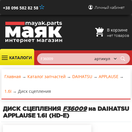
Личный кабинет
+38 096 582 82 58
В корзине
нет товаров
КАТАЛОГИ
Главная
→
Каталог запчастей
→
DAIHATSU
→
APPLAUSE
→
1.6I
→
Диск сцепления
ДИСК СЦЕПЛЕНИЯ
F36009
на DAIHATSU
APPLAUSE 1.6I (HD-E)