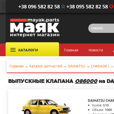
+38 096 582 82 58
+38 095 582 82 58
КАТАЛОГИ
Главная
Новости
Главная
→
Каталог запчастей
→
DAIHATSU
→
CHARADE I
→
ВЫПУСКНЫЕ КЛАПАНА
O86000
на DA
DAIHATSU
CHAR
Кузов:
G10
Объем:
1000