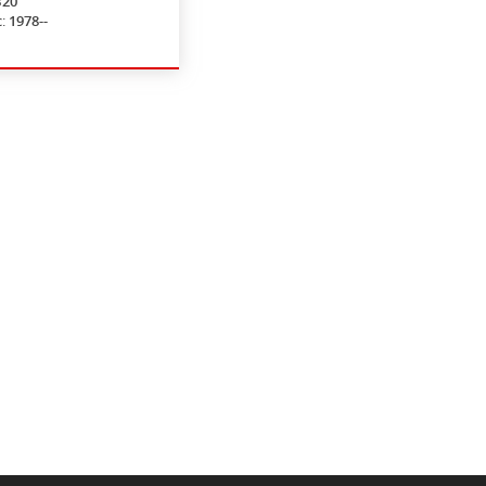
B20
с:
1978--