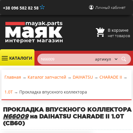
Личный кабинет
+38 096 582 82 58
В корзине
нет товаров
КАТАЛОГИ
Главная
→
Каталог запчастей
→
DAIHATSU
→
CHARADE II
→
1.0T
→
Прокладка впускного коллектора
ПРОКЛАДКА ВПУСКНОГО КОЛЛЕКТОРА
N66009
на DAIHATSU CHARADE II 1.0T
(CB60)