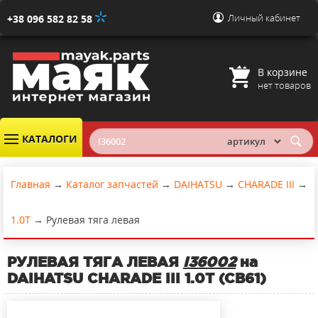
Личный кабинет
+38 096 582 82 58
В корзине
нет товаров
КАТАЛОГИ
Главная
→
Каталог запчастей
→
DAIHATSU
→
CHARADE III
→
1.0T
→
Рулевая тяга левая
РУЛЕВАЯ ТЯГА ЛЕВАЯ
I36002
на
DAIHATSU CHARADE III 1.0T (CB61)