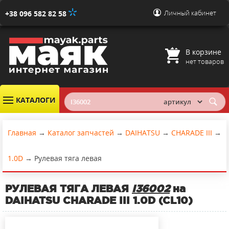
Личный кабинет
+38 096 582 82 58
В корзине
нет товаров
КАТАЛОГИ
Главная
→
Каталог запчастей
→
DAIHATSU
→
CHARADE III
→
1.0D
→
Рулевая тяга левая
РУЛЕВАЯ ТЯГА ЛЕВАЯ
I36002
на
DAIHATSU CHARADE III 1.0D (CL10)