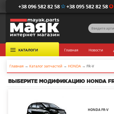
+38 096 582 82 58
+38 095 582 82 58
КАТАЛОГИ
Главная
Новости
Главная
→
Каталог запчастей
→
HONDA
→
FR-V
ВЫБЕРИТЕ МОДИФИКАЦИЮ
HONDA FR
HONDA FR-V