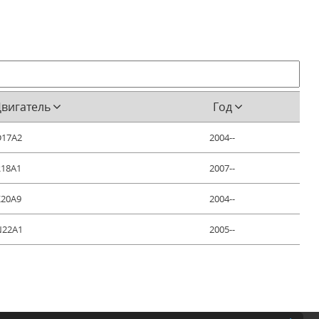
вигатель
Год
D17A2
2004--
R18A1
2007--
K20A9
2004--
N22A1
2005--