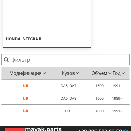
HONDA INTEGRA II
Модификация
Кузов
Объем
Год
DA5, DA7
1600
1991--
1.6
DA6, DA8
1600
1989--
1.6
DB1
1800
1991--
1.8