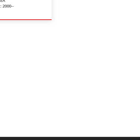
4EA
с:
2000--