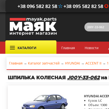
+38 096 582 82 58
+38 095 582 82 58
КАТАЛОГИ
Главная
Новости
Главная
→
Каталог запчастей
→
HYUNDAI
→
ACCENT II
→
1
ШПИЛЬКА КОЛЕСНАЯ
J00Y-33-062
на 
HYUNDAI
ACCEN
Кузов:
LC
Объем:
1300