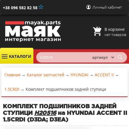
Личный кабинет
+38 096 582 82 58
В корзине
нет товаров
КАТАЛОГИ
Главная
→
Каталог запчастей
→
HYUNDAI
→
ACCENT II
→
1.5CRDI
→
Комплект подшипников задней ступици
КОМПЛЕКТ ПОДШИПНИКОВ ЗАДНЕЙ
СТУПИЦИ
H20516
на HYUNDAI ACCENT II
1.5CRDI (D3DA; D3EA)