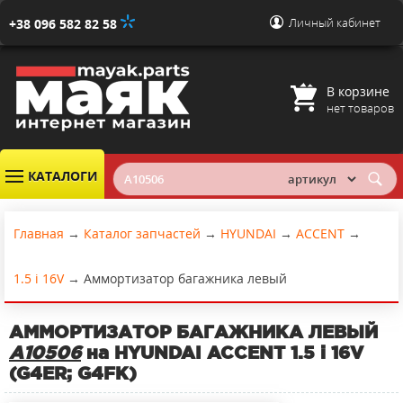
Личный кабинет
+38 096 582 82 58
В корзине
нет товаров
КАТАЛОГИ
Главная
→
Каталог запчастей
→
HYUNDAI
→
ACCENT
→
1.5 i 16V
→
Аммортизатор багажника левый
АММОРТИЗАТОР БАГАЖНИКА ЛЕВЫЙ
A10506
на HYUNDAI ACCENT 1.5 i 16V
(G4ER; G4FK)