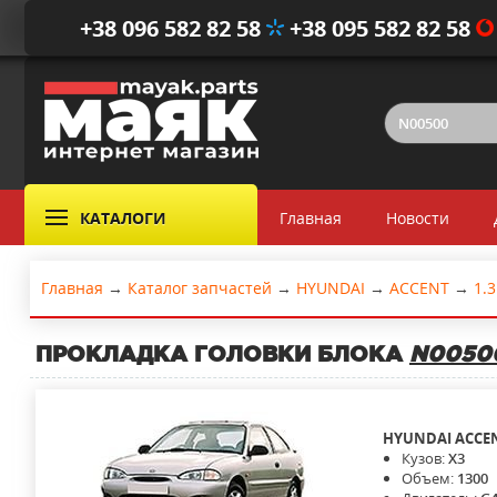
+38 096 582 82 58
+38 095 582 82 58
КАТАЛОГИ
Главная
Новости
Главная
→
Каталог запчастей
→
HYUNDAI
→
ACCENT
→
1.3
ПРОКЛАДКА ГОЛОВКИ БЛОКА
N0050
HYUNDAI
ACCE
Кузов:
X3
Объем:
1300