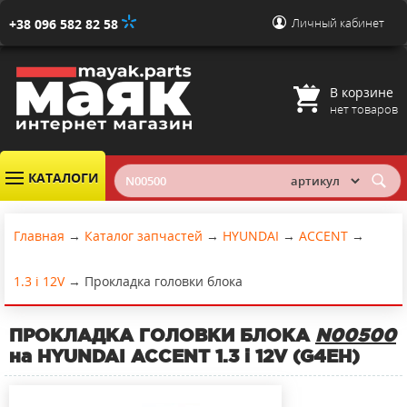
Личный кабинет
+38 096 582 82 58
В корзине
нет товаров
КАТАЛОГИ
Главная
→
Каталог запчастей
→
HYUNDAI
→
ACCENT
→
1.3 i 12V
→
Прокладка головки блока
ПРОКЛАДКА ГОЛОВКИ БЛОКА
N00500
на HYUNDAI ACCENT 1.3 i 12V (G4EH)