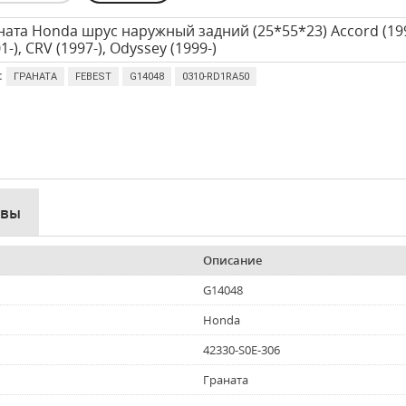
ната Honda шрус наружный задний (25*55*23) Accord (1998
1-), CRV (1997-), Odyssey (1999-)
:
ГРАНАТА
FEBEST
G14048
0310-RD1RA50
ывы
Описание
G14048
Honda
42330-S0E-306
Граната