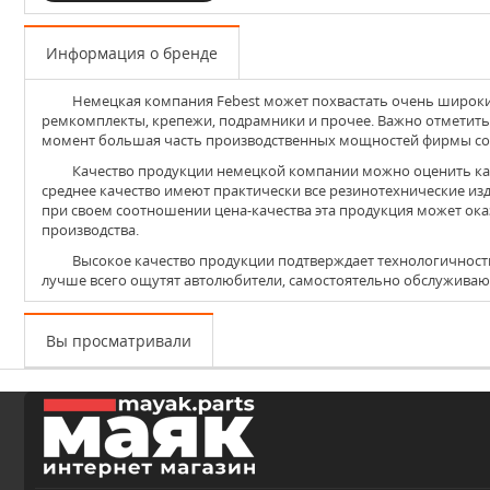
Информация о бренде
Немецкая компания
Febest
может похвастать очень широким
ремкомплекты, крепежи, подрамники и прочее. Важно отметить,
момент большая часть производственных мощностей фирмы сос
Качество продукции немецкой компании можно оценить как среднее. Это с лихвой компенсируется крайне демократичной ценой – аналоги Febest в разы дешевле оригинальных деталей. В целом
среднее качество имеют практически все резинотехнические изд
при своем соотношении цена-качества эта продукция может ока
производства.
Высокое качество продукции подтверждает технологичность всех изделий Febest. Важно помнить о том, что такие изделия идеально подойдут для тех, чей бюджет сильно ограничен. Экономию
лучше всего ощутят автолюбители, самостоятельно обслуживающ
Вы просматривали