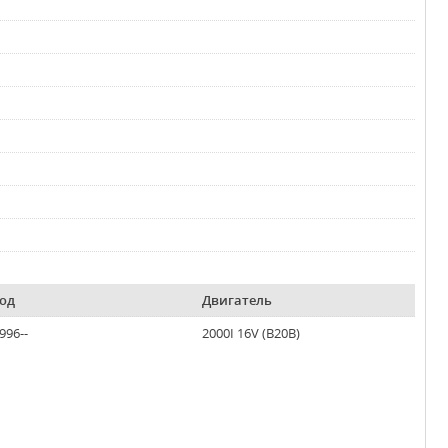
од
Двигатель
996--
2000I 16V (B20B)