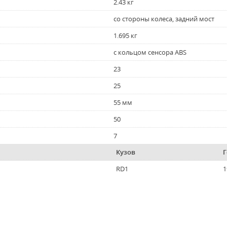
2.43 кг
со стороны колеса, задний мост
1.695 кг
с кольцом сенсора ABS
23
25
55 мм
50
7
Кузов
Г
RD1
1