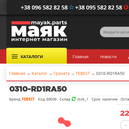
+38 096 582 82 58
+38 095 582 82 58
КАТАЛОГИ
Главная
Новости
Главная
→
Каталог
→
Граната
→
FEBEST
→
0310-RD1RA50
0310-RD1RA50
Бренд:
FEBEST
Код:
69039
Склад:
stok_1
Срок:
наличие
Оста
22