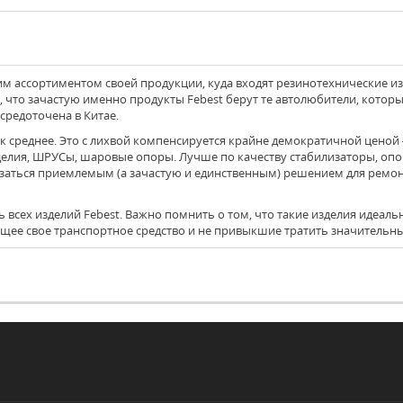
 ассортиментом своей продукции, куда входят резинотехнические изд
 что зачастую именно продукты Febest берут те автолюбители, котор
редоточена в Китае.
елия, ШРУСы, шаровые опоры. Лучше по качеству стабилизаторы, опор
заться приемлемым (а зачастую и единственным) решением для ремон
ее свое транспортное средство и не привыкшие тратить значительные