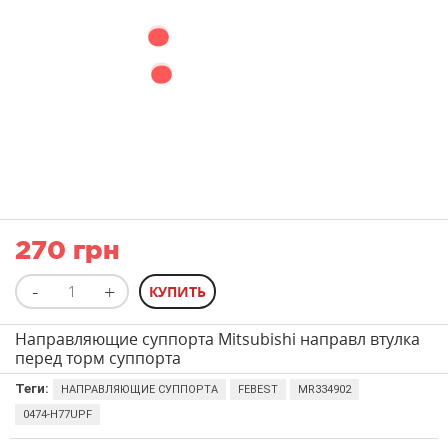
270 грн
Направляющие суппорта Mitsubishi направл втулка
перед торм суппорта
Теги:
НАПРАВЛЯЮЩИЕ СУППОРТА
FEBEST
MR334902
0474-H77UPF