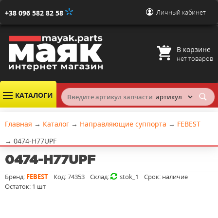
Личный кабинет
+38 096 582 82 58
В корзине
нет товаров
КАТАЛОГИ
Главная
→
Каталог
→
Направляющие суппорта
→
FEBEST
→
0474-H77UPF
0474-H77UPF
Бренд:
FEBEST
Код:
74353
Склад:
stok_1
Срок:
наличие
Остаток:
1 шт