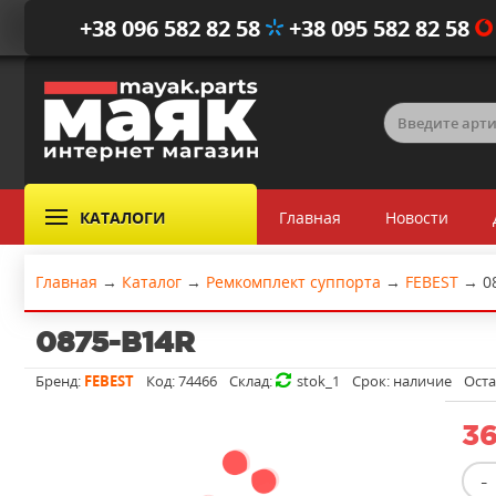
+38 096 582 82 58
+38 095 582 82 58
КАТАЛОГИ
Главная
Новости
Главная
→
Каталог
→
Ремкомплект суппорта
→
FEBEST
→
0
0875-B14R
Бренд:
FEBEST
Код:
74466
Склад:
stok_1
Срок:
наличие
Оста
36