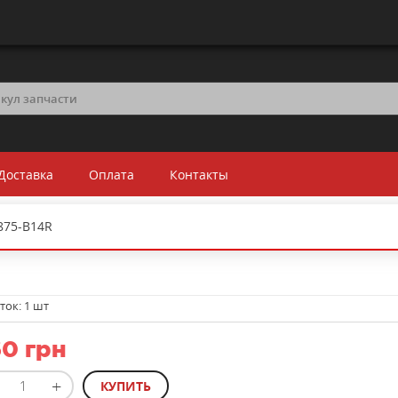
Доставка
Оплата
Контакты
875-B14R
ток:
1 шт
0 грн