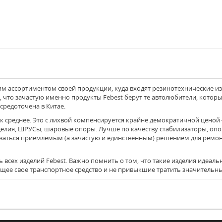
 ассортиментом своей продукции, куда входят резинотехнические изд
 что зачастую именно продукты Febest берут те автолюбители, котор
редоточена в Китае.
елия, ШРУСы, шаровые опоры. Лучше по качеству стабилизаторы, опор
заться приемлемым (а зачастую и единственным) решением для ремон
ее свое транспортное средство и не привыкшие тратить значительные