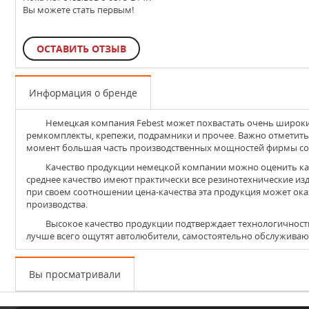
Вы можете стать первым!
ОСТАВИТЬ ОТЗЫВ
Информация о бренде
Немецкая компания
Febest
может похвастать очень широким
ремкомплекты, крепежи, подрамники и прочее. Важно отметить,
момент большая часть производственных мощностей фирмы сос
Качество продукции немецкой компании можно оценить как среднее. Это с лихвой компенсируется крайне демократичной ценой – аналоги Febest в разы дешевле оригинальных деталей. В целом
среднее качество имеют практически все резинотехнические изд
при своем соотношении цена-качества эта продукция может ока
производства.
Высокое качество продукции подтверждает технологичность всех изделий Febest. Важно помнить о том, что такие изделия идеально подойдут для тех, чей бюджет сильно ограничен. Экономию
лучше всего ощутят автолюбители, самостоятельно обслуживающ
Вы просматривали