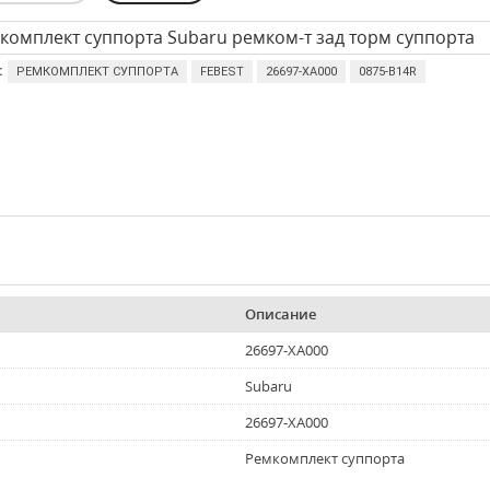
комплект суппорта Subaru ремком-т зад торм суппорта
:
РЕМКОМПЛЕКТ СУППОРТА
FEBEST
26697-XA000
0875-B14R
Описание
26697-XA000
Subaru
26697-XA000
Ремкомплект суппорта