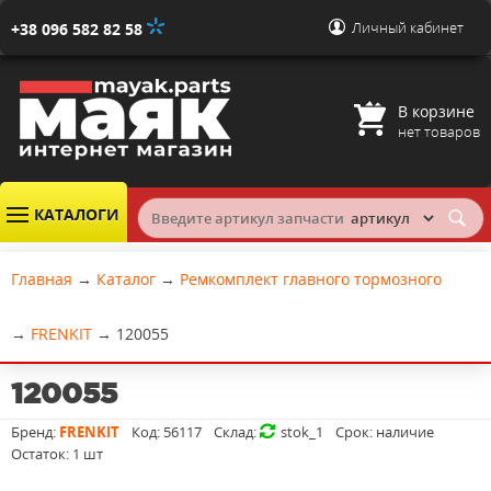
Личный кабинет
+38 096 582 82 58
В корзине
нет товаров
КАТАЛОГИ
Главная
→
Каталог
→
Ремкомплект главного тормозного
→
FRENKIT
→
120055
120055
Бренд:
FRENKIT
Код:
56117
Склад:
stok_1
Срок:
наличие
Остаток:
1 шт