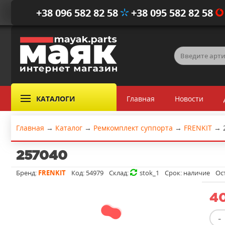
+38 096 582 82 58
+38 095 582 82 58
КАТАЛОГИ
Главная
Новости
Главная
→
Каталог
→
Ремкомплект суппорта
→
FRENKIT
→
257040
Бренд:
FRENKIT
Код:
54979
Склад:
stok_1
Срок:
наличие
Ос
40