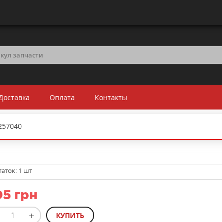
Доставка
Оплата
Контакты
257040
таток:
1 шт
5 грн