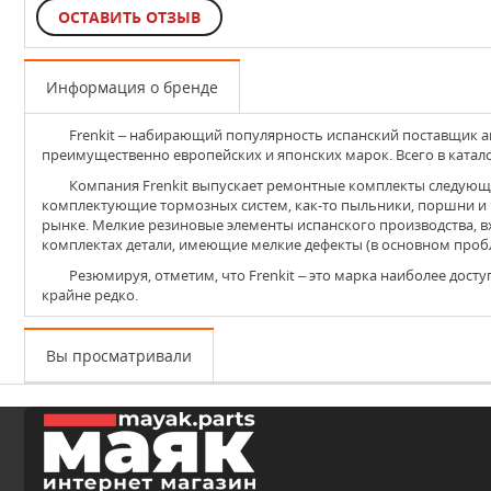
ОСТАВИТЬ ОТЗЫВ
Информация о бренде
Frenkit
– набирающий популярность испанский поставщик ав
преимущественно европейских и японских марок. Всего в катал
Компания Frenkit выпускает ремонтные комплекты следующих автомобильных узлов: тормоз, клапаны изменения давления, сцепление. Также в каталогах можно найти отдельные
комплектующие тормозных систем, как-то пыльники, поршни и 
рынке. Мелкие резиновые элементы испанского производства, 
комплектах детали, имеющие мелкие дефекты (в основном проб
Резюмируя, отметим, что Frenkit – это марка наиболее доступных и качественных деталей для ремонта тормоза и сцепления авто. Что также важно, продукцию испанской компании подделывают
крайне редко.
Вы просматривали