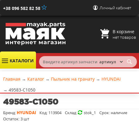
Личный кабинет
+38 096 582 82 58
В корзине
нет товаров
КАТАЛОГИ
Главная
→
Каталог
→
Пыльник на гранату
→
HYUNDAI
→
49583-C1050
49583-C1050
Бренд:
HYUNDAI
Код:
113904
Склад:
stok_1
Срок:
наличие
Остаток:
3 шт