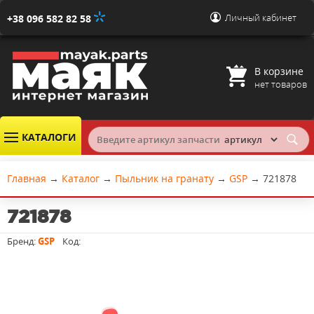
Личный кабинет
+38 096 582 82 58
В корзине
нет товаров
КАТАЛОГИ
Главная
→
Каталог
→
Пыльник на гранату
→
GSP
→
721878
721878
Бренд:
GSP
Код: