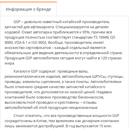
Информация о бренде
GSP
– довольно известный китайский производитель
запчастей для афтемаркета. Специализируется на деталях
ходовой. Охват автопарка приближается к 95%, причем вся
продукция полностью соответствует стандартам TS 16949, QS
9000, VDA 6.1 и ISO 9002. Вообще, производитель имеет
множество сертификатов – каждый отдельный является
обязательным для ведения деятельности в определенной стране.
Продукция GSP автолюбители сегодня могут найти в 120 странах
мира.
Каталоги GSP содержат: приводные валы,
резинометаллические изделия, автомобильные ШРУСы, ступицы,
приводы, элементы сцепления, а также помпы. Автолюбителями
было отмечено среднее качество запчастей китайского
производителя, что дополняется их низкой ценой. Недавно
компанией было освоено производство бензонасосов,
высоковольтной проводки и крестовины – отзывы
автолюбителей об этой продукции неоднозначные.
Стоит отметить, что все производственные мощности GSP
сосредоточены в Китае, тем временем как дочерние компании
лишь занимаются дистрибуцией. В год выпускается 15 млн.