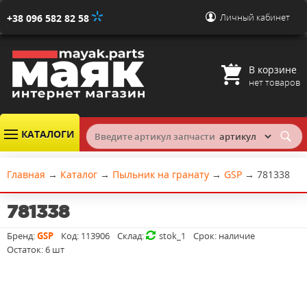
Личный кабинет
+38 096 582 82 58
В корзине
нет товаров
КАТАЛОГИ
Главная
→
Каталог
→
Пыльник на гранату
→
GSP
→
781338
781338
Бренд:
GSP
Код:
113906
Склад:
stok_1
Срок:
наличие
Остаток:
6 шт