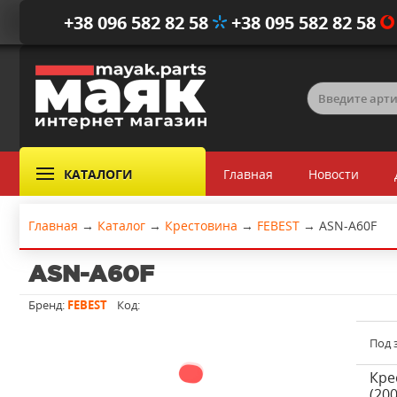
+38 096 582 82 58
+38 095 582 82 58
КАТАЛОГИ
Главная
Новости
Главная
→
Каталог
→
Крестовина
→
FEBEST
→
ASN-A60F
ASN-A60F
Бренд:
FEBEST
Код:
Под 
Кре
(200