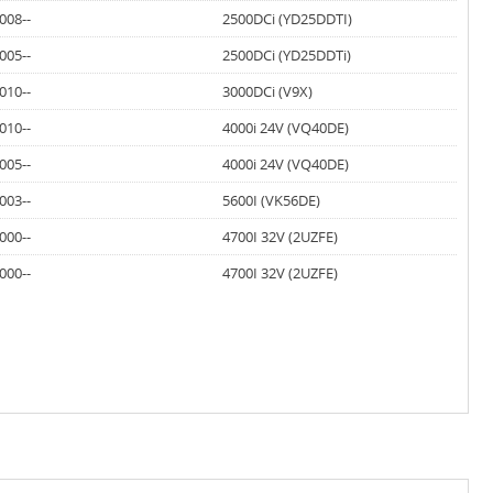
008--
2500DCi (YD25DDTI)
005--
2500DCi (YD25DDTi)
010--
3000DCi (V9X)
010--
4000i 24V (VQ40DE)
005--
4000i 24V (VQ40DE)
003--
5600I (VK56DE)
000--
4700I 32V (2UZFE)
000--
4700I 32V (2UZFE)