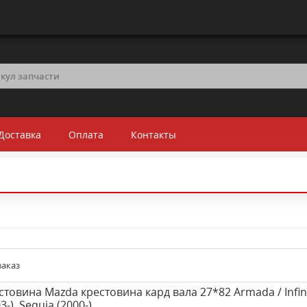
Доставка
Оплата
Контакты
заказ
стовина Mazda крестовина кард вала 27*82 Armada / Infin
3-), Sequia (2000-)