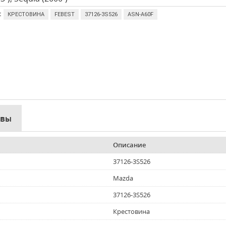
:
КРЕСТОВИНА
FEBEST
37126-3S526
ASN-A60F
ывы
Описание
37126-3S526
Mazda
37126-3S526
Крестовина