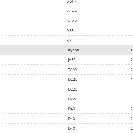
0.61 кг
27 мм
82 мм
0.55 кг
30
Кузов
Г
JA60
2
TA60
2
D22U
1
D22U
1
D22U
1
D40
2
D40
2
D40
2