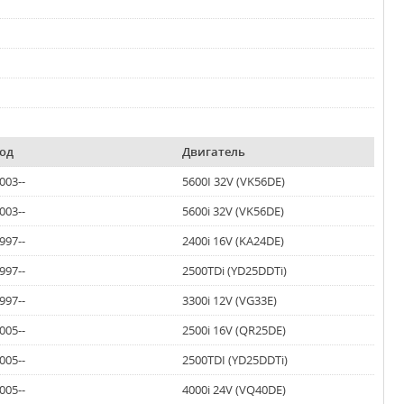
од
Двигатель
003--
5600I 32V (VK56DE)
003--
5600i 32V (VK56DE)
997--
2400i 16V (KA24DE)
997--
2500TDi (YD25DDTi)
997--
3300i 12V (VG33E)
005--
2500i 16V (QR25DE)
005--
2500TDI (YD25DDTi)
005--
4000i 24V (VQ40DE)