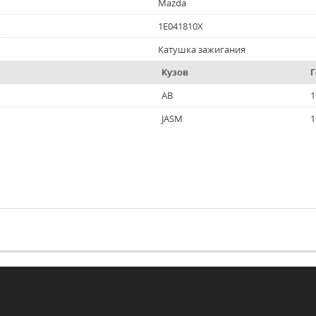
Mazda
1E041810X
Катушка зажигания
Кузов
Г
AB
1
JASM
1