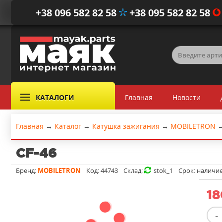
+38 096 582 82 58
+38 095 582 82 58
КАТАЛОГИ
Главная
Новости
Главная
→
Каталог
→
Катушка зажигания
→
MOBILETRON
CF-46
Бренд:
MOBILETRON
Код:
44743
Склад:
stok_1
Срок:
наличи
18