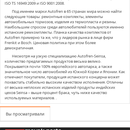
ISO TS 16949:2009 и ISO 9001:2008.
Под именем марки Autofren в 65 странах мира можно найти
следующие товары: ремонтные комплекты, элементы
автомобильных тормозов, изделия из термопласта и резины.
Наибольшим спросом среди автолюбителей пользуются именно
испанские ремкомплекты. Планка качества комплектов от
Autofren примерно та же, что у лидеров рынка в лице фирм
Frenkit и Bosch. Ценовая политика при этом более
демократичная.
Несмотря на узкую специализацию Autofren-Seinsa,
количество предлагаемых продуктов весьма велико.
Покрывается почти 100% европейского автопарка, а также
значительное число автомобилей из Южной Кореи и Японии. Как
отмечают покупатели, продукция испанского концерна может
похвастать стабильно высоким качеством исполнения. Отличны
от весьма неплохих испанских изделий продукты индийских
цехов Seinsa – выше процент брака, чуть ниже качество
используемых материалов. .
Вы просматривали