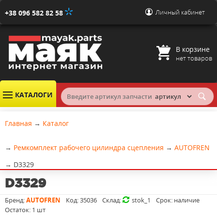
Личный кабинет
+38 096 582 82 58
В корзине
нет товаров
КАТАЛОГИ
Главная
→
Каталог
→
Ремкомплект рабочего цилиндра сцепления
→
AUTOFREN
→
D3329
D3329
Бренд:
AUTOFREN
Код:
35036
Склад:
stok_1
Срок:
наличие
Остаток:
1 шт