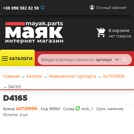
Личный кабинет
+38 096 582 82 58
В корзине
нет товаров
КАТАЛОГИ
Главная
→
Каталог
→
Ремкомплект суппорта
→
AUTOFREN
→
D4165
D4165
Бренд:
AUTOFREN
Код:
89964
Склад:
stok_1
Срок:
наличие
Остаток:
4 шт