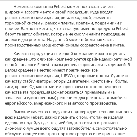
Немецкая компания
Febest
может похвастать очень
широким ассортиментом своей продукции, куда входят
резинотехнические изделия, детали ходовой, элементы
тормозной системы, ремкомплекты, крепежи, подрамники и
прочее. Важно отметить, что зачастую именно продукты Febest
берут те автолюбители, которые не смогли найти подходящие
аналоги для ремонта. На данный момент большая часть
производственных мощностей фирмы сосредоточена в Китае.
Качество продукции немецкой компании можно оценить
как среднее. Это с лихвой компенсируется крайне демократичной
ценой – аналоги Febest в разы дешевле оригинальных деталей. В
целом среднее качество имеют практически все
резинотехнические изделия, ШРУСы, шаровые опоры. Лучше по
качеству стабилизаторы, опоры двигателей, крестовины, болты,
тяги, крюки. Однако отметим: при своем соотношении цена-
качества эта продукция может оказаться приемлемым (а
зачастую и единственным) решением для ремонта автомобиля
европейского, американского и азиатского производства.
Высокое качество продукции подтверждает технологичность
всех изделий Febest. Важно помнить о том, что такие изделия
идеально подойдут для тех, чей бюджет сильно ограничен.
Экономию лучше всего ощутят автолюбители, самостоятельно
обслуживающее свое транспортное средство и не привыкшие