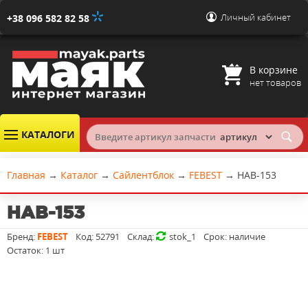
Личный кабинет
+38 096 582 82 58
В корзине
нет товаров
КАТАЛОГИ
Главная
→
Каталог
→
Сайлентблок
→
FEBEST
→
HAB-153
HAB-153
Бренд:
FEBEST
Код:
52791
Склад:
stok_1
Срок:
наличие
Остаток:
1 шт