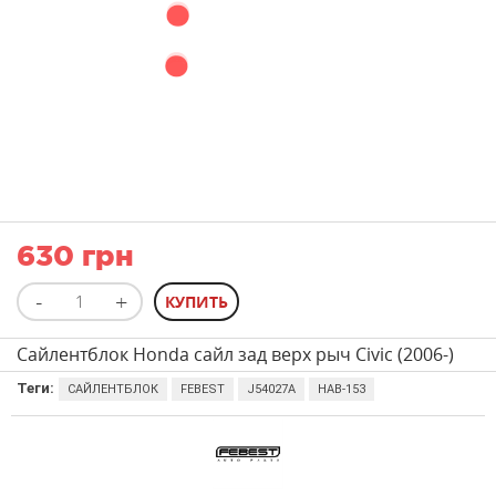
630 грн
Сайлентблок Honda сайл зад верх рыч Civic (2006-)
Теги:
САЙЛЕНТБЛОК
FEBEST
J54027A
HAB-153