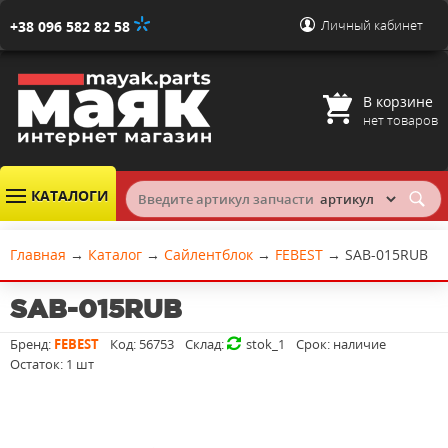
Личный кабинет
+38 096 582 82 58
В корзине
нет товаров
КАТАЛОГИ
Главная
→
Каталог
→
Сайлентблок
→
FEBEST
→
SAB-015RUB
SAB-015RUB
Бренд:
FEBEST
Код:
56753
Склад:
stok_1
Срок:
наличие
Остаток:
1 шт