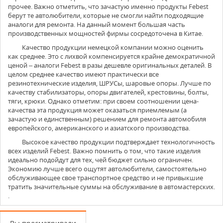
прочее. Важно отметить, что зачастую именно продукты Febest
берут те автолюбители, которые не смогли найти подходящие
аналоги для ремонта. На данный момент большая часть
производственных мощностей фирмы сосредоточена в Китае.
Качество продукции немецкой компании можно оценить
как среднее. Это с лихвой компенсируется крайне демократичной
ценой – аналоги Febest в разы дешевле оригинальных деталей. В
целом среднее качество имеют практически все
резинотехнические изделия, ШРУСы, шаровые опоры. Лучше по
качеству стабилизаторы, опоры двигателей, крестовины, болты,
тяги, крюки. Однако отметим: при своем соотношении цена-
качества эта продукция может оказаться приемлемым (а
зачастую и единственным) решением для ремонта автомобиля
европейского, американского и азиатского производства.
Высокое качество продукции подтверждает технологичность
всех изделий Febest. Важно помнить о том, что такие изделия
идеально подойдут для тех, чей бюджет сильно ограничен.
Экономию лучше всего ощутят автолюбители, самостоятельно
обслуживающее свое транспортное средство и не привыкшие
тратить значительные суммы на обслуживание в автомастерских.
.