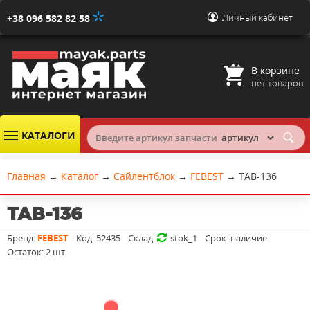
Личный кабинет
+38 096 582 82 58
В корзине
нет товаров
КАТАЛОГИ
Главная
→
Каталог
→
Сайлентблок
→
FEBEST
→
TAB-136
TAB-136
Бренд:
FEBEST
Код:
52435
Склад:
stok_1
Срок:
наличие
Остаток:
2 шт