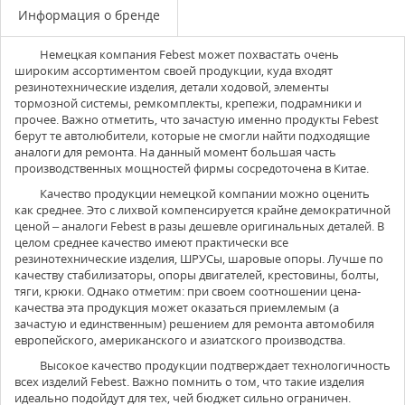
Информация о бренде
Немецкая компания
Febest
может похвастать очень
широким ассортиментом своей продукции, куда входят
резинотехнические изделия, детали ходовой, элементы
тормозной системы, ремкомплекты, крепежи, подрамники и
прочее. Важно отметить, что зачастую именно продукты Febest
берут те автолюбители, которые не смогли найти подходящие
аналоги для ремонта. На данный момент большая часть
производственных мощностей фирмы сосредоточена в Китае.
Качество продукции немецкой компании можно оценить
как среднее. Это с лихвой компенсируется крайне демократичной
ценой – аналоги Febest в разы дешевле оригинальных деталей. В
целом среднее качество имеют практически все
резинотехнические изделия, ШРУСы, шаровые опоры. Лучше по
качеству стабилизаторы, опоры двигателей, крестовины, болты,
тяги, крюки. Однако отметим: при своем соотношении цена-
качества эта продукция может оказаться приемлемым (а
зачастую и единственным) решением для ремонта автомобиля
европейского, американского и азиатского производства.
Высокое качество продукции подтверждает технологичность
всех изделий Febest. Важно помнить о том, что такие изделия
идеально подойдут для тех, чей бюджет сильно ограничен.