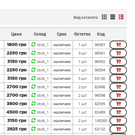
Вид каталога:
Цена
Склад
Срок
Остаток
Код
stok_1
наличие
1 шт
96587
1800 грн
stok_1
наличие
3 шт
96591
2250 грн
stok_1
наличие
1 шт
96592
3150 грн
stok_1
наличие
1 шт
96594
2250 грн
stok_1
наличие
5 шт
63130
3150 грн
stok_1
наличие
2 шт
82496
2700 грн
stok_1
наличие
2 шт
96598
2700 грн
stok_1
наличие
1 шт
82595
3600 грн
stok_1
наличие
1 шт
82489
4500 грн
stok_1
наличие
2 шт
100265
3150 грн
stok_1
наличие
1 шт
63132
2925 грн