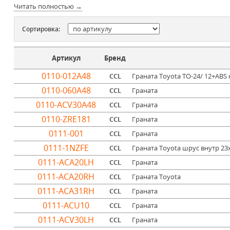
Читать полностью →
Сортировка:
Артикул
Бренд
0110-012A48
CCL
Граната Toyota TO-24/ 12+ABS н
0110-060A48
CCL
Граната
0110-ACV30A48
CCL
Граната
0110-ZRE181
CCL
Граната
0111-001
CCL
Граната
0111-1NZFE
CCL
Граната Toyota шрус внутр 23x34x
0111-ACA20LH
CCL
Граната
0111-ACA20RH
CCL
Граната Toyota
0111-ACA31RH
CCL
Граната
0111-ACU10
CCL
Граната
0111-ACV30LH
CCL
Граната