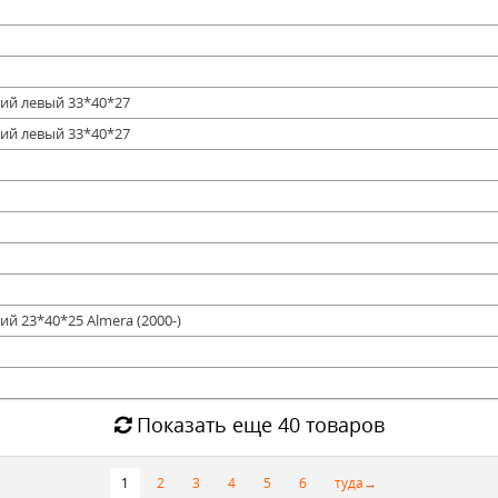
ний левый 33*40*27
ний левый 33*40*27
й 23*40*25 Almera (2000-)
Показать еще 40 товаров
1
2
3
4
5
6
туда→