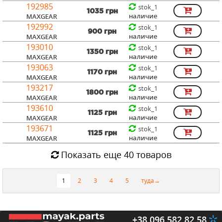
192985
stok_1
1035 грн
наличие
MAXGEAR
192992
stok_1
900 грн
наличие
MAXGEAR
193010
stok_1
1350 грн
наличие
MAXGEAR
193063
stok_1
1170 грн
наличие
MAXGEAR
193217
stok_1
1800 грн
наличие
MAXGEAR
193610
stok_1
1125 грн
наличие
MAXGEAR
193671
stok_1
1125 грн
наличие
MAXGEAR
Показать еще 40 товаров
1
2
3
4
5
туда→
+38 096 582 82 58