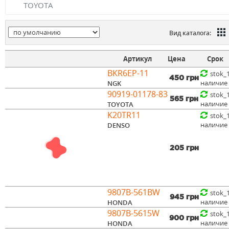
TOYOTA
Вид каталога:
Артикул
Цена
Срок
BKR6EP-11
stok_
450 грн
наличие
NGK
90919-01178-83
stok_
565 грн
наличие
TOYOTA
K20TR11
stok_
наличие
DENSO
205 грн
9807B-561BW
stok_
945 грн
наличие
HONDA
9807B-5615W
stok_
900 грн
наличие
HONDA