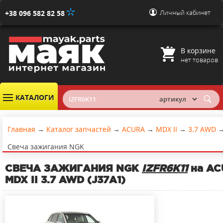
Личный кабинет
+38 096 582 82 58
В корзине
нет товаров
КАТАЛОГИ
Главная
→
Каталог запчастей
→
ACURA
→
MDX II
→
3.7 AWD
Свеча зажигания NGK
СВЕЧА ЗАЖИГАНИЯ NGK
IZFR6K11
на AC
MDX II 3.7 AWD (J37A1)