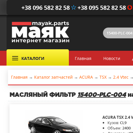
+38 096 582 82 58
+38 095 582 82 58
КАТАЛОГИ
Главная
Новости
Главная
→
Каталог запчастей
→
ACURA
→
TSX
→
2.4 Vtec
МАСЛЯНЫЙ ФИЛЬТР
15400-PLC-004
на
ACURA
TSX
2.4 
Кузов:
CL9
Объем:
2400