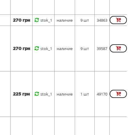
stok_1
наличие
9 шт
34863
270 грн
stok_1
наличие
9 шт
39587
270 грн
stok_1
наличие
1 шт
49170
225 грн