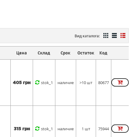
Вид каталога:
Цена
Склад
Срок
Остаток
Код
stok_1
наличие
>10 шт
80677
405 грн
stok_1
наличие
1 шт
75944
315 грн