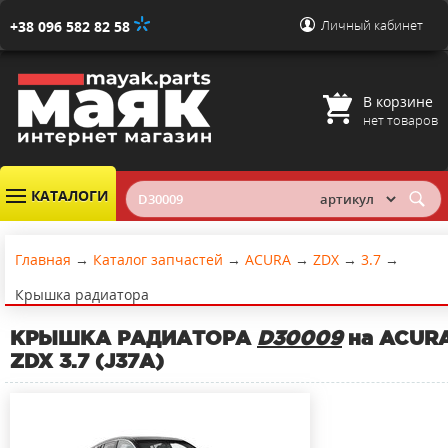
Личный кабинет
+38 096 582 82 58
В корзине
нет товаров
КАТАЛОГИ
Главная
→
Каталог запчастей
→
ACURA
→
ZDX
→
3.7
→
Крышка радиатора
КРЫШКА РАДИАТОРА
D30009
на ACUR
ZDX 3.7 (J37A)