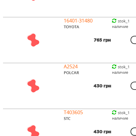
16401-31480
stok_1
наличие
TOYOTA
765 грн
A2524
stok_1
наличие
POLCAR
430 грн
T403605
stok_1
наличие
STC
430 грн