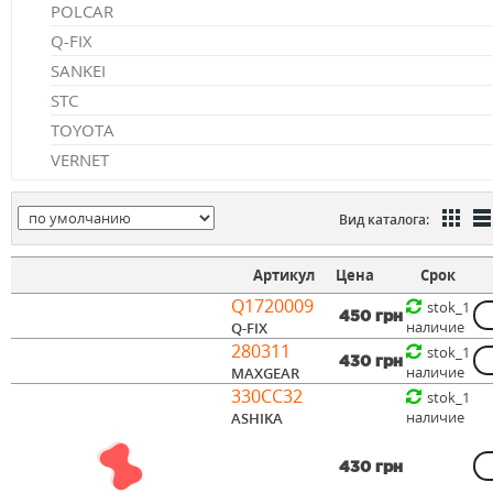
POLCAR
Q-FIX
SANKEI
STC
TOYOTA
VERNET
Вид каталога:
Артикул
Цена
Срок
Q1720009
stok_1
450 грн
наличие
Q-FIX
280311
stok_1
430 грн
наличие
MAXGEAR
330CC32
stok_1
наличие
ASHIKA
430 грн