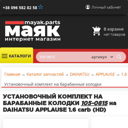
Личный кабинет
+38 096 582 82 58
В корзине
нет товаров
КАТАЛОГИ
Главная
→
Каталог запчастей
→
DAIHATSU
→
APPLAUSE
→
1.6
Установочный комплект на барабанные колодки
УСТАНОВОЧНЫЙ КОМПЛЕКТ НА
БАРАБАННЫЕ КОЛОДКИ
105-0815
на
DAIHATSU APPLAUSE 1.6 carb (HD)