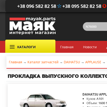
+38 096 582 82 58
+38 095 582 82 58
КАТАЛОГИ
Главная
Новости
Главная
→
Каталог запчастей
→
DAIHATSU
→
APPLAUSE
→
ПРОКЛАДКА ВЫПУСКНОГО КОЛЛЕКТ
DAIHATSU
APPL
Кузов:
A101
Объем:
1600 