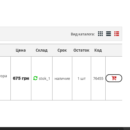
Вид каталога:
Цена
Склад
Срок
Остаток
Код
тора
stok_1
наличие
1 шт
76455
675 грн