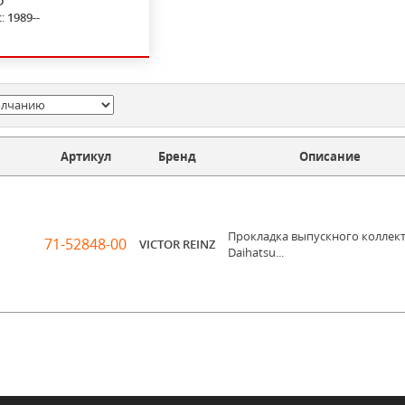
D
с:
1989--
Артикул
Бренд
Описание
Прокладка выпускного коллек
71-52848-00
VICTOR REINZ
Daihatsu...