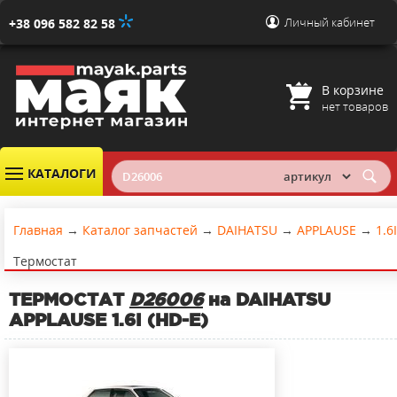
Личный кабинет
+38 096 582 82 58
В корзине
нет товаров
КАТАЛОГИ
Главная
→
Каталог запчастей
→
DAIHATSU
→
APPLAUSE
→
1.6I
Термостат
ТЕРМОСТАТ
D26006
на DAIHATSU
APPLAUSE 1.6I (HD-E)