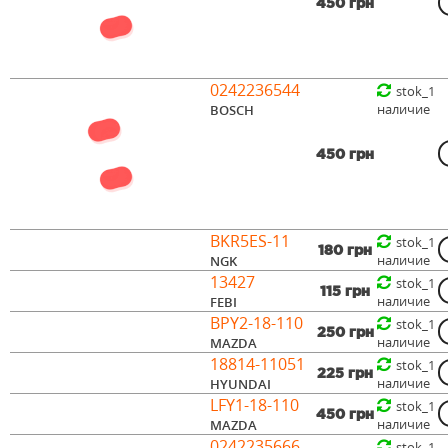
450 грн
0242236544
stok_1
наличие
BOSCH
450 грн
BKR5ES-11
stok_1
180 грн
наличие
NGK
13427
stok_1
115 грн
наличие
FEBI
BPY2-18-110
stok_1
250 грн
наличие
MAZDA
18814-11051
stok_1
225 грн
наличие
HYUNDAI
LFY1-18-110
stok_1
450 грн
наличие
MAZDA
0242235666
stok_1