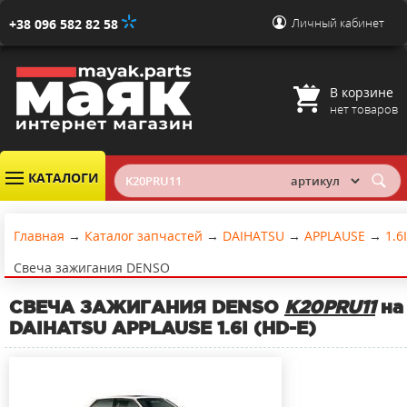
Личный кабинет
+38 096 582 82 58
В корзине
нет товаров
КАТАЛОГИ
Главная
→
Каталог запчастей
→
DAIHATSU
→
APPLAUSE
→
1.6I
Свеча зажигания DENSO
СВЕЧА ЗАЖИГАНИЯ DENSO
K20PRU11
на
DAIHATSU APPLAUSE 1.6I (HD-E)