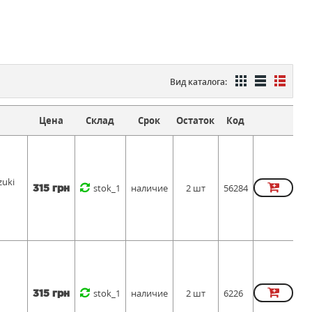
Вид каталога:
Цена
Склад
Срок
Остаток
Код
uki
stok_1
наличие
2 шт
56284
315 грн
stok_1
наличие
2 шт
6226
315 грн