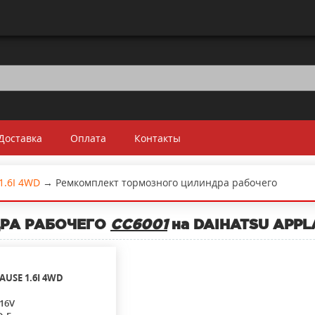
Доставка
Оплата
Контакты
1.6I 4WD
→
Ремкомплект тормозного цилиндра рабочего
РА РАБОЧЕГО
CC6001
на DAIHATSU APPLA
AUSE
1.6I 4WD
 16V