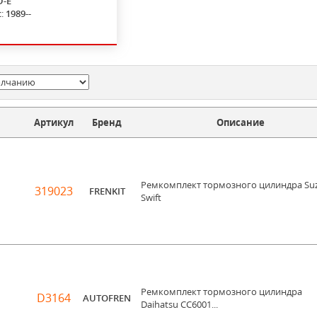
D-E
с:
1989--
Артикул
Бренд
Описание
Ремкомплект тормозного цилиндра Suz
319023
FRENKIT
Swift
Ремкомплект тормозного цилиндра
D3164
AUTOFREN
Daihatsu CC6001...