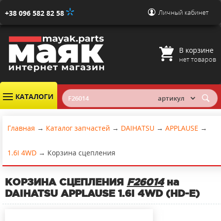
Личный кабинет
+38 096 582 82 58
В корзине
нет товаров
КАТАЛОГИ
Главная
→
Каталог запчастей
→
DAIHATSU
→
APPLAUSE
→
1.6I 4WD
→
Корзина сцепления
КОРЗИНА СЦЕПЛЕНИЯ
F26014
на
DAIHATSU APPLAUSE 1.6I 4WD (HD-E)