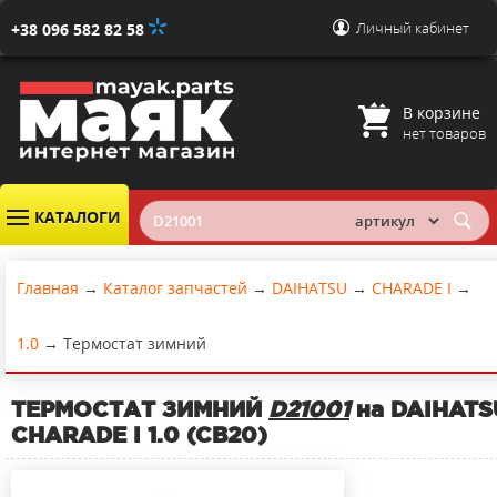
Личный кабинет
+38 096 582 82 58
В корзине
нет товаров
КАТАЛОГИ
Главная
→
Каталог запчастей
→
DAIHATSU
→
CHARADE I
→
1.0
→
Термостат зимний
ТЕРМОСТАТ ЗИМНИЙ
D21001
на DAIHATS
CHARADE I 1.0 (CB20)