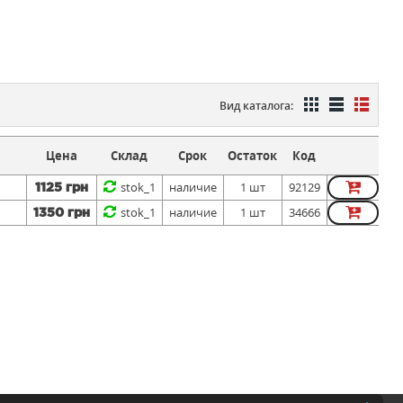
Вид каталога:
Цена
Склад
Срок
Остаток
Код
stok_1
наличие
1 шт
92129
1125 грн
stok_1
наличие
1 шт
34666
1350 грн