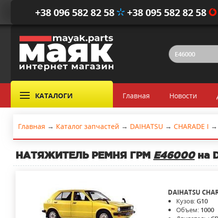
+38 096 582 82 58
+38 095 582 82 58
КАТАЛОГИ
Главная
Новости
Главная
→
Каталог запчастей
→
DAIHATSU
→
CHARADE I
→
НАТЯЖИТЕЛЬ РЕМНЯ ГРМ
E46000
на D
DAIHATSU
CHAR
Кузов:
G10
Объем:
1000