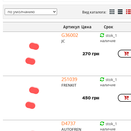
Вид каталога:
Артикул
Цена
Срок
G36002
stok_1
наличие
JC
270 грн
251039
stok_1
наличие
FRENKIT
450 грн
D4737
stok_1
наличие
AUTOFREN