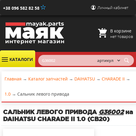
Личный кабинет
+38 096 582 82 58
В корзине
нет товаров
КАТАЛОГИ
Главная
→
Каталог запчастей
→
DAIHATSU
→
CHARADE II
→
1.0
→
Сальник левого привода
САЛЬНИК ЛЕВОГО ПРИВОДА
G36002
на
DAIHATSU CHARADE II 1.0 (CB20)