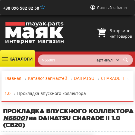
Личный кабинет
+38 096 582 82 58
В корзине
нет товаров
КАТАЛОГИ
Главная
→
Каталог запчастей
→
DAIHATSU
→
CHARADE II
→
1.0
→
Прокладка впускного коллектора
ПРОКЛАДКА ВПУСКНОГО КОЛЛЕКТОРА
N66001
на DAIHATSU CHARADE II 1.0
(CB20)