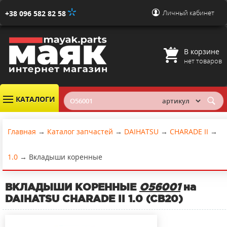
Личный кабинет
+38 096 582 82 58
В корзине
нет товаров
КАТАЛОГИ
Главная
→
Каталог запчастей
→
DAIHATSU
→
CHARADE II
→
1.0
→
Вкладыши коренные
ВКЛАДЫШИ КОРЕННЫЕ
O56001
на
DAIHATSU CHARADE II 1.0 (CB20)