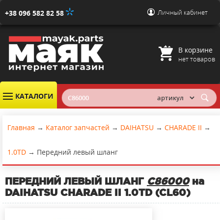
Личный кабинет
+38 096 582 82 58
В корзине
нет товаров
КАТАЛОГИ
Главная
→
Каталог запчастей
→
DAIHATSU
→
CHARADE II
→
1.0TD
→
Передний левый шланг
ПЕРЕДНИЙ ЛЕВЫЙ ШЛАНГ
C86000
на
DAIHATSU CHARADE II 1.0TD (CL60)