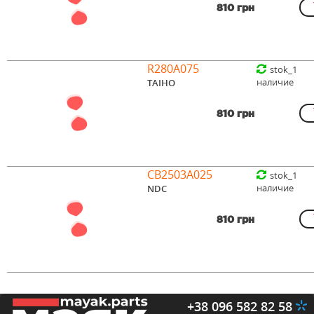
810 грн
R280A075
stok_1
наличие
TAIHO
810 грн
CB2503A025
stok_1
наличие
NDC
810 грн
+38 096 582 82 58