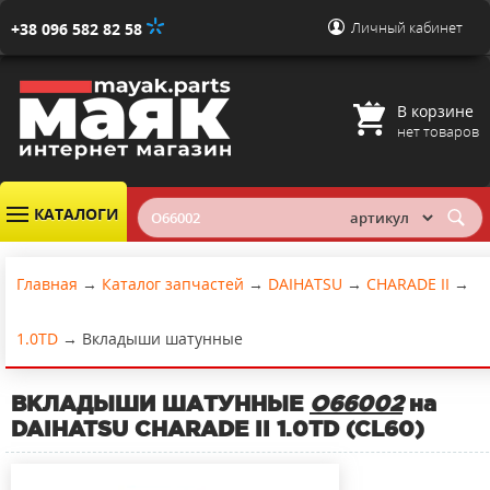
Личный кабинет
+38 096 582 82 58
В корзине
нет товаров
КАТАЛОГИ
Главная
→
Каталог запчастей
→
DAIHATSU
→
CHARADE II
→
1.0TD
→
Вкладыши шатунные
ВКЛАДЫШИ ШАТУННЫЕ
O66002
на
DAIHATSU CHARADE II 1.0TD (CL60)