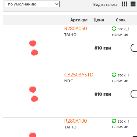
Вид каталога:
Артикул
Цена
Срок
R280A050
stok_1
наличие
TAIHO
810 грн
CB2503ASTD
stok_1
наличие
NDC
810 грн
R280A100
stok_1
наличие
TAIHO