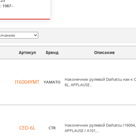
B23
с:
1987--
Артикул
Бренд
Описание
Наконечник рулевой Daihatsu нак-к 
I16004YMT
YAMATO
6L, APPLAUSE...
Наконечник рулевой Daihatsu I16004,
CED-6L
CTR
APPLAUSE / A101,...