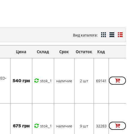
Вид каталога:
Цена
Склад
Срок
Остаток
Код
CED-
stok_1
наличие
2 шт
69141
540 грн
stok_1
наличие
9 шт
32283
675 грн