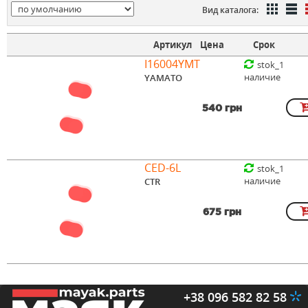
Вид каталога:
Артикул
Цена
Срок
I16004YMT
stok_1
наличие
YAMATO
540 грн
CED-6L
stok_1
наличие
CTR
675 грн
+38 096 582 82 58