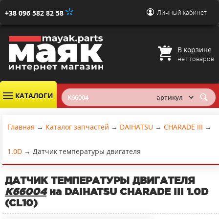
Личный кабинет
+38 096 582 82 58
В корзине
нет товаров
КАТАЛОГИ
Главная
→
Каталог запчастей
→
DAIHATSU
→
CHARADE III
→
1.0D
→
Датчик температуры двигателя
ДАТЧИК ТЕМПЕРАТУРЫ ДВИГАТЕЛЯ
K66004
на DAIHATSU CHARADE III 1.0D
(CL10)