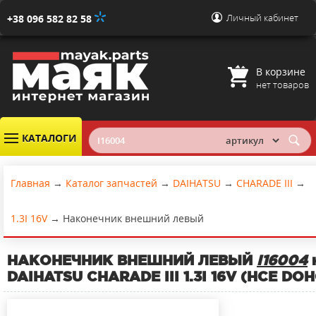
Личный кабинет
+38 096 582 82 58
В корзине
нет товаров
КАТАЛОГИ
Главная
→
Каталог запчастей
→
DAIHATSU
→
CHARADE III
→
1.3I 16V
→
Наконечник внешний левый
НАКОНЕЧНИК ВНЕШНИЙ ЛЕВЫЙ
I16004
DAIHATSU CHARADE III 1.3I 16V (HCE DOH