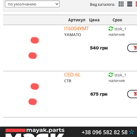
Вид каталога:
Артикул
Цена
Срок
I16004YMT
stok_1
наличие
YAMATO
540 грн
CED-6L
stok_1
наличие
CTR
675 грн
+38 096 582 82 58